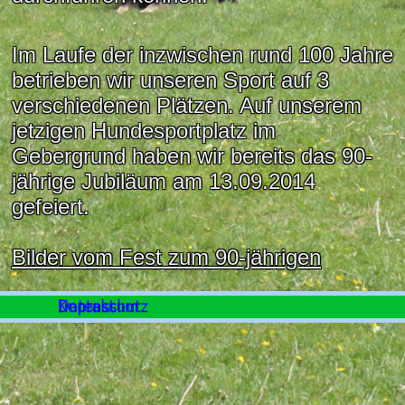
Im Laufe der inzwischen rund 100 Jahre
betrieben wir unseren Sport auf 3
verschiedenen Plätzen. Auf unserem
jetzigen Hundesportplatz im
Gebergrund haben wir bereits das 90-
jährige Jubiläum am 13.09.2014
gefeiert.
Bilder vom Fest zum 90-jährigen
Jubiläum
sind noch in unserer
Fotogalerie zu sehen.
Zurück zum Seiteninhalt
Wer mehr zur Geschichte wissen
möchte, kann dies
hier
nachlesen.