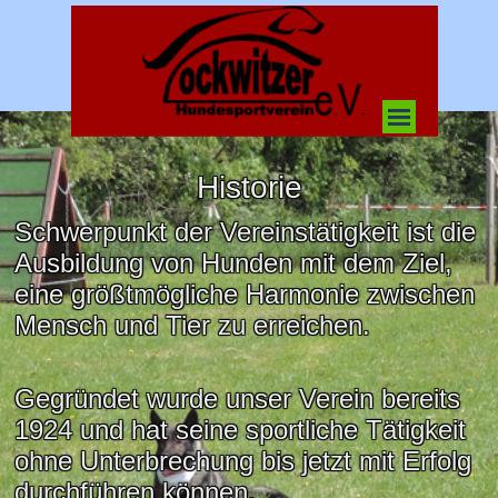
Direkt zum Seiteninhalt
Menü überspringen
Historie
Schwerpunkt der Vereinstätigkeit ist die
Ausbildung von Hunden mit dem Ziel,
eine größtmögliche Harmonie zwischen
Mensch und Tier zu erreichen.
Gegründet wurde unser Verein bereits
1924 und hat seine sportliche Tätigkeit
ohne Unterbrechung bis jetzt mit Erfolg
durchführen können.